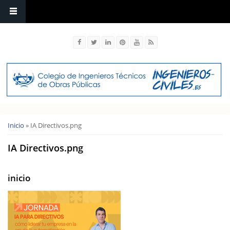
Usted está aquí
Inicio
» IA Directivos.png
IA Directivos.png
inicio